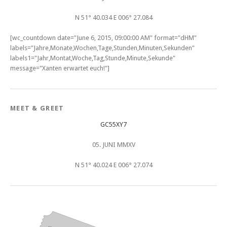
N 51° 40.034 E 006° 27.084
[wc_countdown date="June 6, 2015, 09:00:00 AM" format="dHM"
labels="Jahre,Monate,Wochen,Tage,Stunden,Minuten,Sekunden"
labels1="Jahr,Montat,Woche,Tag,Stunde,Minute,Sekunde"
message="Xanten erwartet euch!"]
MEET & GREET
GC55XY7
05. JUNI MMXV
N 51° 40.024 E 006° 27.074